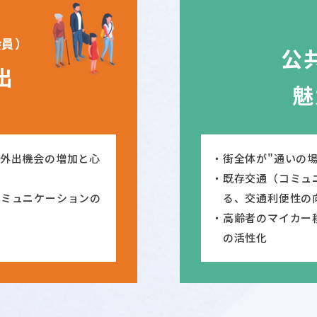
会員）
公
出
魅
、外出機会の増加と心
街全体が"通いの
既存交通（コミュ
コミュニケーションの
る、交通利便性の
高齢者のマイカー
の活性化