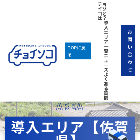
チョ
イソ
コと
は？
導
入
お
エ
リ
問
ア
一
い
TOPに戻
覧
合
る
ニ
ュ
わ
ー
せ
ス
よ
く
あ
る
質
問
AREA
導入エリア【佐賀