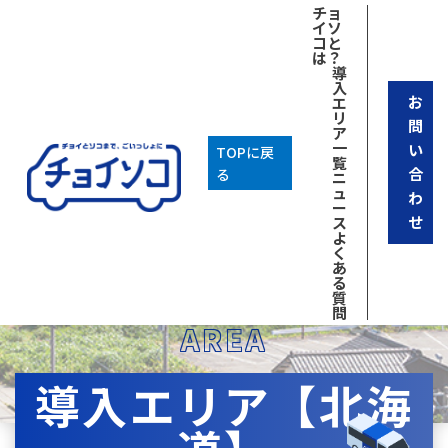
チョ
イソ
コと
は？
導
入
お
エ
リ
問
ア
一
い
TOPに戻
覧
合
る
ニ
ュ
わ
ー
せ
ス
よ
く
あ
る
質
問
AREA
導入エリア【北海