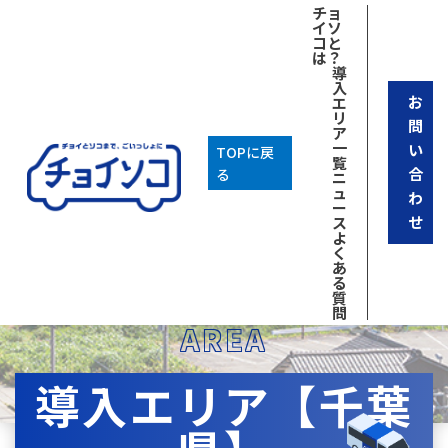
チョ
イソ
コと
は？
導
入
お
エ
リ
問
ア
一
い
TOPに戻
覧
合
る
ニ
ュ
わ
ー
せ
ス
よ
く
あ
る
質
問
AREA
導入エリア【千葉