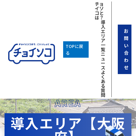
チョ
イソ
コと
は？
導
入
お
エ
リ
問
ア
一
い
TOPに戻
覧
合
る
ニ
ュ
わ
ー
せ
ス
よ
く
あ
る
質
問
AREA
導入エリア【大阪