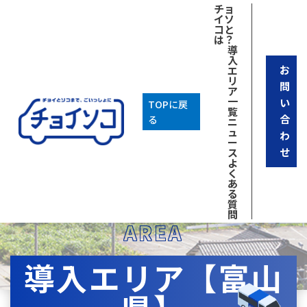
チョ
イソ
コと
は？
導
入
お
エ
リ
問
ア
一
い
TOPに戻
覧
合
る
ニ
ュ
わ
ー
せ
ス
よ
く
あ
る
質
問
AREA
導入エリア【富山