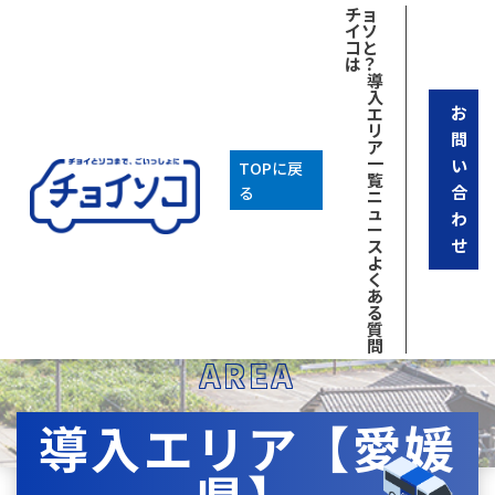
チョ
イソ
コと
は？
導
入
お
エ
リ
問
ア
一
い
TOPに戻
覧
合
る
ニ
ュ
わ
ー
せ
ス
よ
く
あ
る
質
問
AREA
導入エリア【愛媛