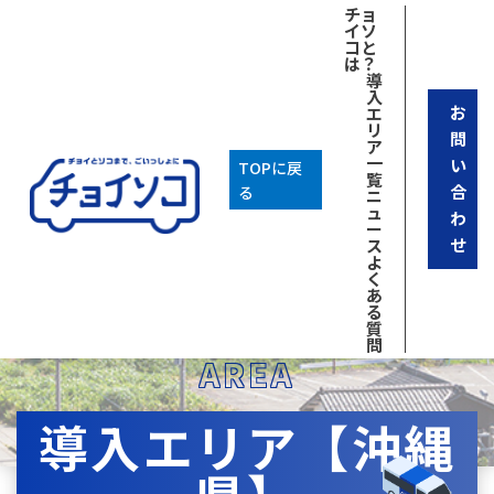
チョ
イソ
コと
は？
導
入
お
エ
リ
問
ア
一
い
TOPに戻
覧
合
る
ニ
ュ
わ
ー
せ
ス
よ
く
あ
る
質
問
AREA
導入エリア【沖縄