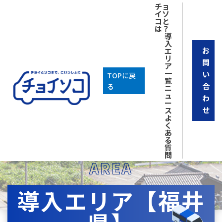
チョ
イソ
コと
は？
導
入
お
エ
リ
問
ア
一
い
TOPに戻
覧
合
る
ニ
ュ
わ
ー
せ
ス
よ
く
あ
る
質
問
AREA
導入エリア【福井