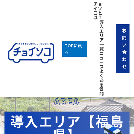
チョ
イソ
コと
は？
導
入
お
エ
リ
問
ア
一
い
TOPに戻
覧
合
る
ニ
ュ
わ
ー
せ
ス
よ
く
あ
る
質
問
AREA
導入エリア【福島