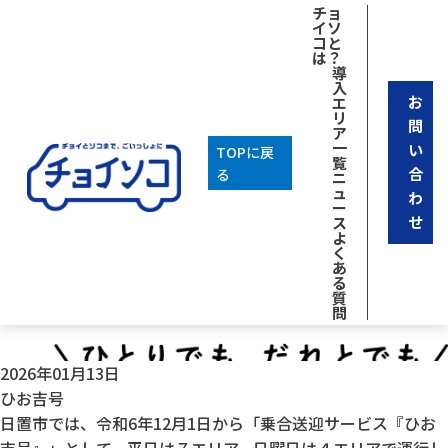
[breadcrumb]
チョ
イソ
コと
は？
導
入
お
エ
リ
問
ア
一
い
TOPに戻
覧
合
る
ニ
ュ
わ
ー
せ
ス
よ
く
あ
る
質
問
2026年01月13日
ひお吉号
日置市では、令和6年12月1日から「乗合送迎サービス『ひお