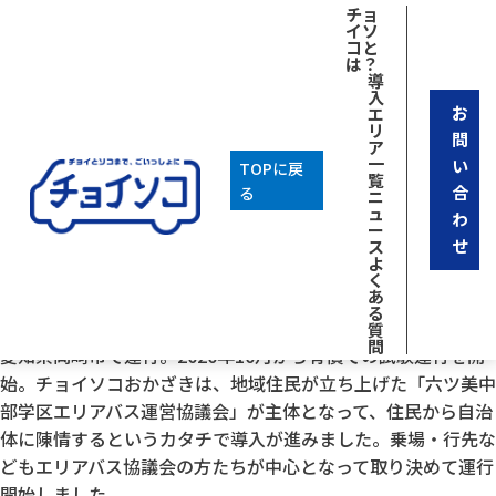
[breadcrumb]
チョ
イソ
コと
は？
導
入
お
エ
リ
問
ア
一
い
TOPに戻
覧
合
る
ニ
ュ
わ
ー
せ
ス
よ
く
あ
2026年01月29日
る
チョイソコおかざき
質
問
愛知県岡崎市で運行。2020年10月から有償での試験運行を開
始。チョイソコおかざきは、地域住民が立ち上げた「六ツ美中
部学区エリアバス運営協議会」が主体となって、住民から自治
体に陳情するというカタチで導入が進みました。乗場・行先な
どもエリアバス協議会の方たちが中心となって取り決めて運行
開始しました。