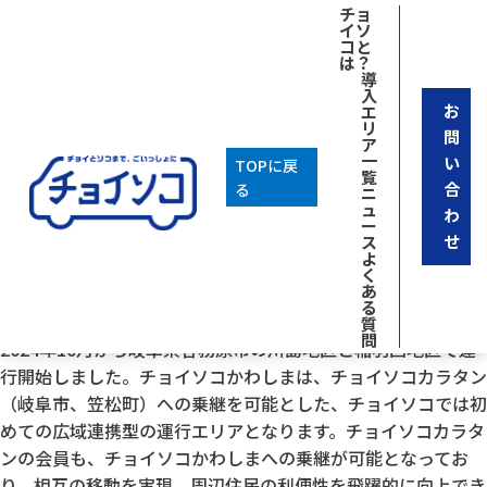
[breadcrumb]
チョ
イソ
コと
は？
導
入
お
エ
リ
問
ア
一
い
TOPに戻
覧
合
る
ニ
ュ
わ
ー
せ
ス
よ
く
あ
2026年02月06日
る
チョイソコかわしま
質
問
2024年10月から岐阜県各務原市の川島地区と稲羽西地区で運
行開始しました。チョイソコかわしまは、チョイソコカラタン
（岐阜市、笠松町）への乗継を可能とした、チョイソコでは初
めての広域連携型の運行エリアとなります。チョイソコカラタ
ンの会員も、チョイソコかわしまへの乗継が可能となってお
り、相互の移動を実現、周辺住民の利便性を飛躍的に向上でき