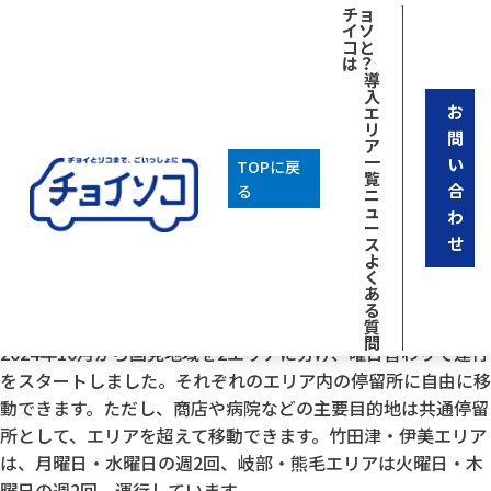
[breadcrumb]
チョ
イソ
コと
は？
導
入
お
エ
リ
問
ア
一
い
TOPに戻
覧
合
る
ニ
ュ
わ
ー
せ
ス
よ
く
あ
2026年02月18日
る
チョイソコくにさき
質
問
2024年10月から国見地域を2エリアに分け、曜日替わりで運行
をスタートしました。それぞれのエリア内の停留所に自由に移
動できます。ただし、商店や病院などの主要目的地は共通停留
所として、エリアを超えて移動できます。竹田津・伊美エリア
は、月曜日・水曜日の週2回、岐部・熊毛エリアは火曜日・木
曜日の週2回、運行しています。