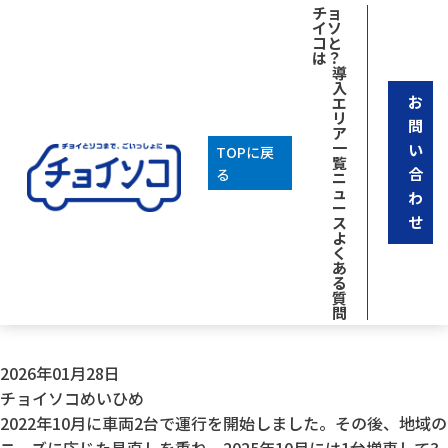
[breadcrumb]
チョ
イソ
コと
は？
導
入
お
エ
リ
問
ア
一
い
TOPに戻
覧
合
る
ニ
ュ
わ
ー
せ
ス
よ
く
あ
る
質
問
2026年01月28日
チョイソコめいひめ
2022年10月に車両2台で運行を開始しました。その後、地域の