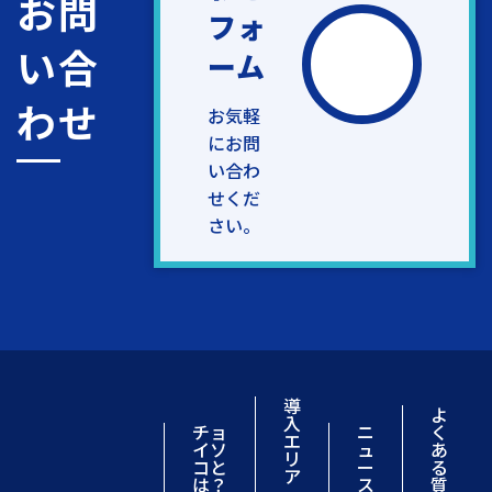
お問
フォ
い合
ーム
わせ
お気軽
にお問
い合わ
せくだ
さい。
導
よ
入
チョ
ニ
く
エ
イソ
ュ
あ
リ
コと
ー
る
ア
は？
ス
質