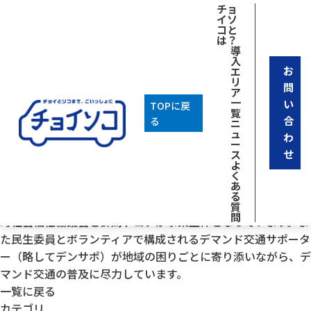
[breadcrumb]
チョ
イソ
コと
は？
導
入
お
エ
リ
問
ア
一
い
TOPに戻
覧
2026年01月21日
合
る
ニ
チョイソコめいわ
ュ
わ
ー
群馬県邑楽郡明和町で運行。2020年4月から無償で試験運行開
せ
ス
よ
始。
く
明和町は東西に長く、町の中心部にある目的地への移動手段が
あ
る
限定されており、外出がままならない高齢者が多数存在。明和
質
問
町社会福祉協議会と群馬トヨタが事業主体となっています。ま
た民生委員とボランティアで構成されるデマンド交通サポータ
ー（略してデンサポ）が地域の困りごとに寄り添いながら、デ
マンド交通の普及に尽力しています。
一覧に戻る
カテゴリ