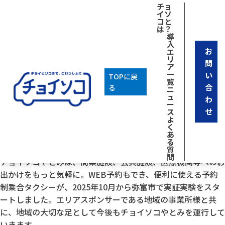
[breadcrumb]
チョ
イソ
コと
は？
導
入
お
エ
リ
問
ア
一
い
TOPに戻
覧
合
る
ニ
ュ
わ
ー
せ
ス
よ
く
あ
2026年01月29日
る
チョイソコやとみ
質
問
チョイソコやとみは、商業施設、公共施設、医療機関等へのお
出かけをもっと気軽に。WEB予約もでき、便利に使える予約
制乗合タクシーが、2025年10月から弥富市で実証実験をスタ
ートしました。エリアスポンサーである地域の事業所様と共
に、地域の大切な足として今後もチョイソコやとみを運行して
いきます。