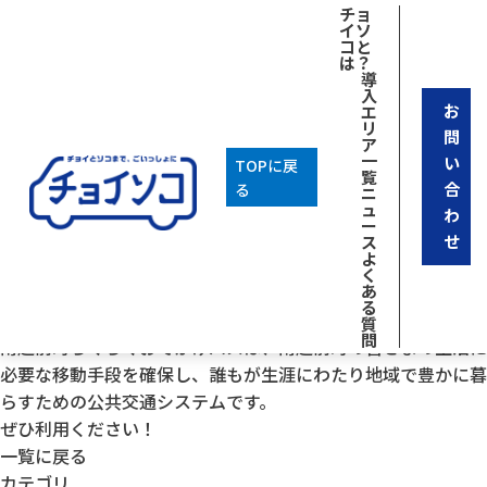
[breadcrumb]
チョ
イソ
コと
は？
導
入
お
エ
リ
問
ア
一
い
TOPに戻
覧
合
る
ニ
ュ
わ
ー
せ
ス
よ
く
2026年02月18日
あ
る
南越前町らくらくおでかけバス
質
問
南越前町らくらくおでかけバスは、南越前町の皆さまの生活に
必要な移動手段を確保し、誰もが生涯にわたり地域で豊かに暮
らすための公共交通システムです。
ぜひ利用ください！
一覧に戻る
カテゴリ