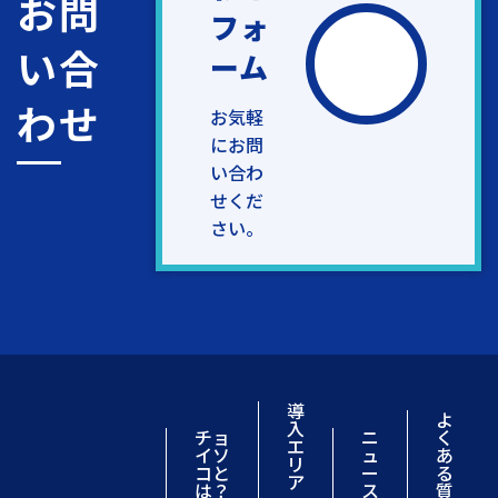
お問
フォ
い合
ーム
わせ
お気軽
にお問
い合わ
せくだ
さい。
導
よ
入
チョ
ニ
く
エ
イソ
ュ
あ
リ
コと
ー
る
ア
は？
ス
質