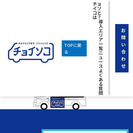
[breadcrumb]
チョ
イソ
2025年10月24日
コと
は？
チョイソコについて
導
一覧に戻る
入
お
エ
カテゴリ
リ
問
ア
Uncategorized
一
い
TOPに戻
アーカイブ
覧
合
る
ニ
2025年9月
ュ
わ
ー
せ
ス
よ
く
あ
る
質
問