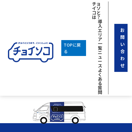
[breadcrumb]
チョ
イソ
2025年10月27日
コと
は？
エリア③中央区・城南区
導
画像をクリックすると地図をダウンロードすることができま
入
お
エ
す
。
リ
問
ア
一覧に戻る
一
い
TOPに戻
カテゴリ
覧
合
る
ニ
Uncategorized
ュ
わ
ー
アーカイブ
せ
ス
2025年9月
よ
く
あ
る
質
問