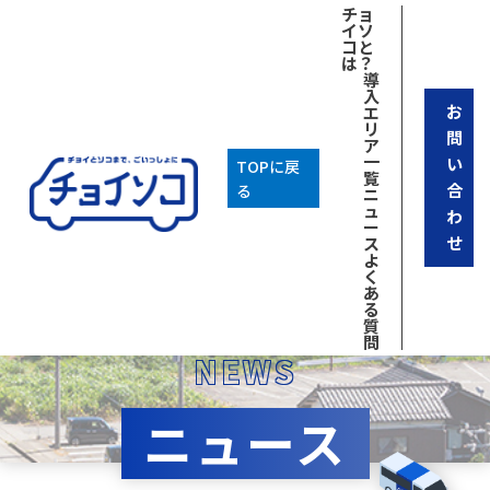
チョ
イソ
コと
は？
導
入
お
エ
リ
問
ア
一
い
TOPに戻
覧
合
る
ニ
ュ
わ
ー
せ
ス
よ
く
あ
る
質
問
NEWS
ニュース