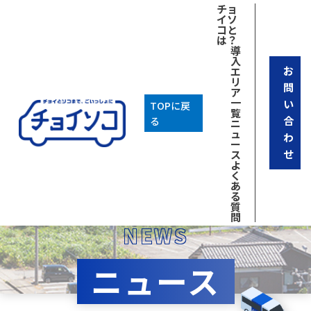
チョ
イソ
コと
は？
導
入
お
エ
リ
問
ア
一
い
TOPに戻
覧
合
る
ニ
ュ
わ
ー
せ
ス
よ
く
あ
る
質
問
NEWS
ニュース