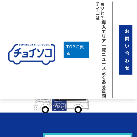
[breadcrumb]
チョ
イソ
2026年03月13日
コと
は？
チョイソコについて
導
一覧に戻る
入
お
エ
カテゴリ
リ
問
ア
Uncategorized
一
い
TOPに戻
アーカイブ
覧
合
る
ニ
2025年9月
ュ
わ
ー
せ
ス
よ
く
あ
る
質
問