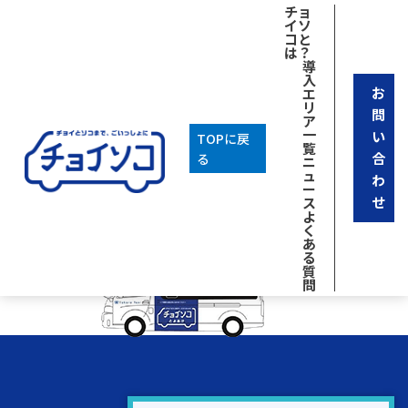
[breadcrumb]
チョ
イソ
2025年12月15日
コと
は？
停留所マップ
導
一覧に戻る
入
お
エ
カテゴリ
リ
問
ア
Uncategorized
一
い
TOPに戻
アーカイブ
覧
合
る
ニ
2025年9月
ュ
わ
ー
せ
ス
よ
く
あ
る
質
問