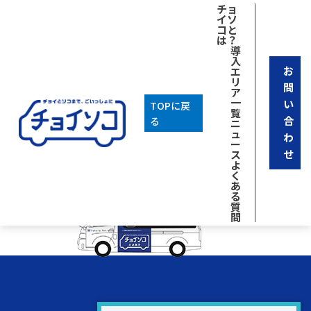
[breadcrumb]
チョ
イソ
2026年03月04日
コと
は？
スポンサー
導
一覧に戻る
入
お
エ
カテゴリ
リ
問
ア
Uncategorized
一
い
TOPに戻
アーカイブ
覧
合
る
ニ
2025年9月
ュ
わ
ー
せ
ス
よ
く
あ
る
質
問