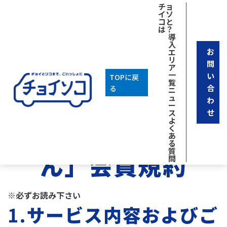
チョ
イソ
コと
は？
導
入
お
エ
リ
問
ア
一
い
TOPに戻
覧
合
る
ニ
ュ
わ
インターネット乗車受付 利用規約へ
ー
せ
ス
よ
「チョイソコいず
く
あ
る
質
ん」会員規約
問
※必ずお読み下さい
1.
サービス内容およびご