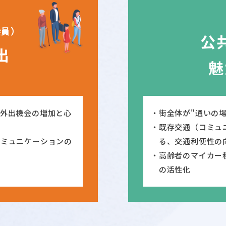
会員）
公
出
魅
、外出機会の増加と心
街全体が"通いの
既存交通（コミュ
コミュニケーションの
る、交通利便性の
高齢者のマイカー
の活性化