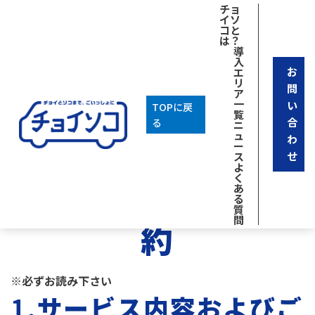
チョ
イソ
コと
は？
導
入
お
エ
リ
問
ア
一
い
TOPに戻
覧
合
る
ニ
「チョイソコかり
ュ
わ
ー
せ
ス
よ
く
んちゃん」会員規
あ
る
質
問
約
※必ずお読み下さい
1.
サービス内容およびご