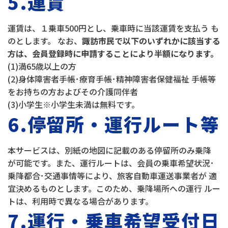
5.運賃
運賃は、１乗車500円とし、乗車時に当該運賃を支払う も
のとします。 なお、
諏訪市民で以下のいずれかに該当する
方は、会員登録時に申請することにより半額になります。
(1)満65歳以上の方
(2)身体障害者手帳･療育手帳･精神障害者保健福祉 手帳等
をお持ちの方およびその介護同伴者
(3)小学生※小学生未満は無料です。
6.停留所・運行ルート等
本サービスは、別紙の地図に記載のある停留所のみ乗降
が可能です。また、運行ルートは、会員の乗車希望状況･
乗降都合･交通事情等により、旅客自動車運送事業者が 適
宜決めるものとします。このため、乗降場所への運行 ルー
トは、利用時で異なる場合があります。
7.運行・乗車希望受付日