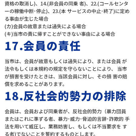
資格の取消し)、14.(非会員の同乗 者)、22.(コールセンタ
ーの稼働中断･停止)、23.(本 サービスの中止･終了)に定め
る事由が生じた場合
(カ)会員の故意または過失による場合
(キ)当市の責に帰すことができない事由による場合
17.会員の責任
当市は、会員が故意もしくは過失により、または会員 が
法令もしくは本規約の規定を守らないことにより、 当市
が損害を受けたときは、当該会員に対し、その損 害の賠
償を求めることがあります。
18.反社会的勢力の排除
会員は、会員および同乗者が、反社会的勢力（暴力団員
またはこれに準ずる者、暴力･威力･脅迫的言辞･詐欺的 手
法を用いて威圧し、業務妨害し、もしくは不当要求を す
る者)でないことを誓約するものとします。