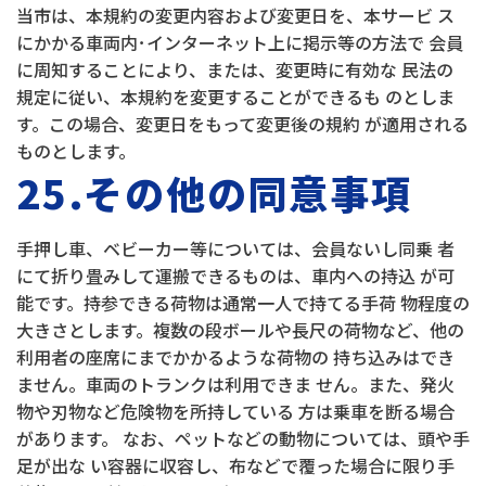
当市は、本規約の変更内容および変更日を、本サービ ス
にかかる車両内･インターネット上に掲示等の方法で 会員
に周知することにより、または、変更時に有効な 民法の
規定に従い、本規約を変更することができるも のとしま
す。この場合、変更日をもって変更後の規約 が適用される
ものとします。
25.その他の同意事項
手押し車、ベビーカー等については、会員ないし同乗 者
にて折り畳みして運搬できるものは、車内への持込 が可
能です。持参できる荷物は通常一人で持てる手荷 物程度の
大きさとします。複数の段ボールや長尺の荷物など、他の
利用者の座席にまでかかるような荷物の 持ち込みはでき
ません。車両のトランクは利用できま せん。また、発火
物や刃物など危険物を所持している 方は乗車を断る場合
があります。 なお、ペットなどの動物については、頭や手
足が出な い容器に収容し、布などで覆った場合に限り手