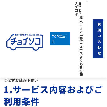
チョ
イソ
コと
は？
導
入
お
エ
リ
問
ア
一
い
TOPに戻
覧
合
る
ニ
「チョイソコたか
ュ
わ
ー
せ
ス
よ
く
はま」会員規約
あ
る
質
問
※必ずお読み下さい
1.サービス内容およびご
利用条件