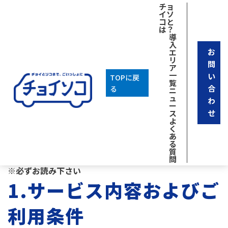
チョ
イソ
コと
は？
導
入
お
エ
リ
問
ア
一
い
TOPに戻
覧
合
る
ニ
「チョイソコちく
ュ
わ
ー
せ
ス
よ
く
ちゃん」会員規約
あ
る
質
問
※必ずお読み下さい
1.サービス内容およびご
利用条件