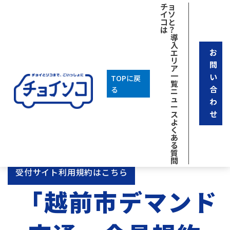
チョ
イソ
コと
は？
導
入
お
エ
リ
問
ア
一
い
TOPに戻
覧
合
る
ニ
ュ
わ
ー
せ
ス
よ
く
一時利用規約はこちら↓
あ
る
質
問
受付サイト利用規約はこちら
「越前市デマンド