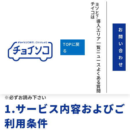
チョ
イソ
コと
は？
導
入
お
エ
リ
問
ア
一
い
TOPに戻
覧
合
る
ニ
「チョイソコ
ふじ
ュ
わ
ー
せ
ス
よ
く
の～る
」会員規約
あ
る
質
問
※必ずお読み下さい
1.サービス内容およびご
利用条件