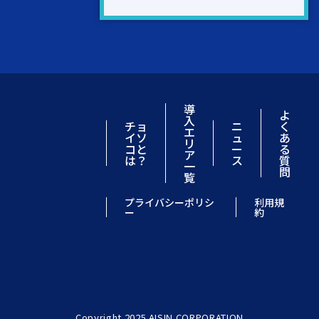
導
よ
入
チョ
ニ
く
エ
イソ
ュ
あ
リ
コと
ー
る
ア
は？
ス
質
一
問
覧
プライバシーポリシ
利用規
ー
約
Copyright 2025 AISIN CORPORATION