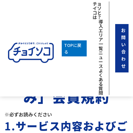
チョ
イソ
コと
は？
導
入
お
エ
リ
問
ア
一時利用規約はこちら ↓
一
い
TOPに戻
覧
合
る
ニ
ュ
わ
ー
せ
ス
よ
「チョイソコいず
く
あ
る
質
み」会員規約
問
※必ずお読みください
1.
サービス内容およびご