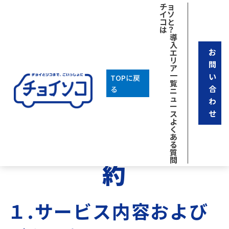
チョ
イソ
コと
は？
導
入
お
エ
リ
問
ア
一
い
TOPに戻
覧
合
る
ニ
「チョイソコかか
ュ
わ
ー
せ
ス
よ
く
みがはら」会員規
あ
る
質
問
約
１.サービス内容および