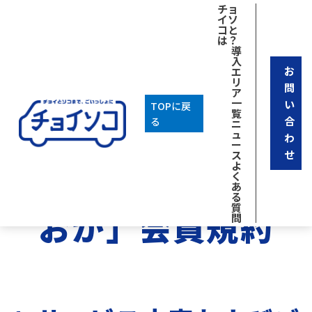
チョ
イソ
コと
は？
導
入
お
エ
リ
問
ア
一時利用規約はこちら ↓
一
い
TOPに戻
覧
合
る
ニ
ュ
わ
ー
せ
ス
よ
「チョイソコしず
く
あ
る
質
おか」会員規約
問