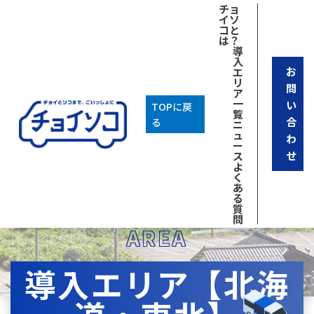
チョ
イソ
コと
は？
導
入
お
エ
リ
問
ア
一
い
TOPに戻
覧
合
る
ニ
ュ
わ
ー
せ
ス
よ
く
あ
る
質
問
AREA
導入エリア【北海