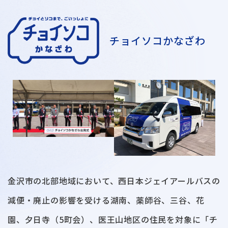
チョイソコかなざわ
金沢市の北部地域において、西日本ジェイアールバスの
減便・廃止の影響を受ける湖南、薬師谷、三谷、花
園、夕日寺（5町会）、医王山地区の住民を対象に「チ