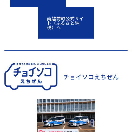
南越前町公式サイ
ト（ふるさと納
税）へ
チョイソコえちぜん