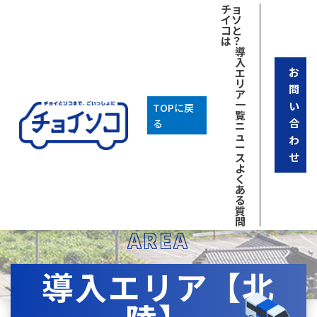
チョ
イソ
コと
は？
導
入
お
エ
リ
問
ア
一
い
TOPに戻
覧
合
る
ニ
ュ
わ
ー
せ
ス
よ
く
あ
る
質
問
AREA
導入エリア【北