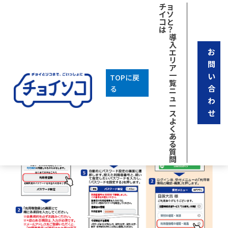
チョ
イソ
コと
は？
導
入
お
エ
リ
問
ア
一
い
TOPに戻
覧
合
る
ニ
ュ
わ
ー
せ
ス
よ
く
あ
る
質
問