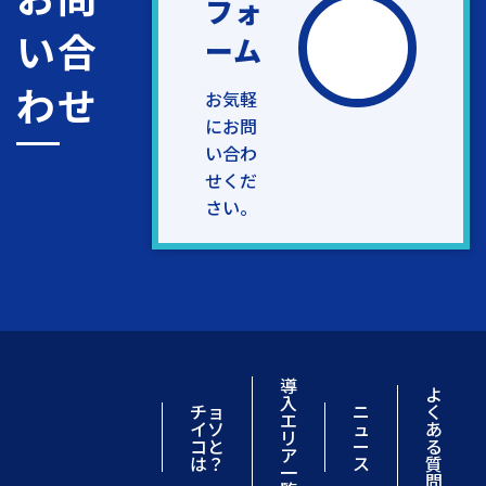
フォ
い合
ーム
わせ
お気軽
にお問
い合わ
せくだ
さい。
導
よ
入
チョ
ニ
く
エ
イソ
ュ
あ
リ
コと
ー
る
ア
は？
ス
質
一
問