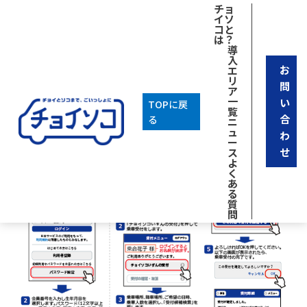
チョ
イソ
コと
は？
導
入
お
エ
リ
問
ア
一
い
TOPに戻
覧
合
る
ニ
ュ
わ
ー
せ
ス
よ
く
あ
る
質
問