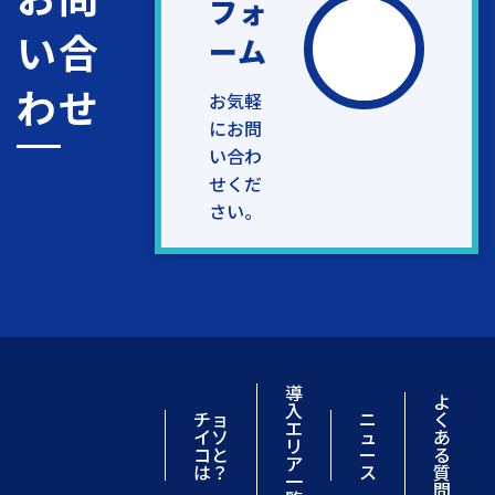
フォ
い合
ーム
わせ
お気軽
にお問
い合わ
せくだ
さい。
導
よ
入
チョ
ニ
く
エ
イソ
ュ
あ
リ
コと
ー
る
ア
は？
ス
質
一
問