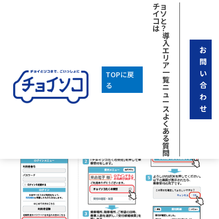
チョ
イソ
コと
は？
導
入
お
エ
リ
問
ア
一
い
TOPに戻
覧
合
る
ニ
ュ
わ
ー
せ
ス
よ
く
あ
る
質
問