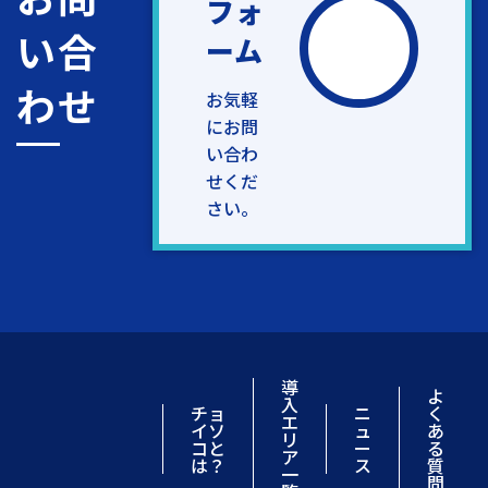
フォ
い合
ーム
わせ
お気軽
にお問
い合わ
せくだ
さい。
導
よ
入
チョ
ニ
く
エ
イソ
ュ
あ
リ
コと
ー
る
ア
は？
ス
質
一
問