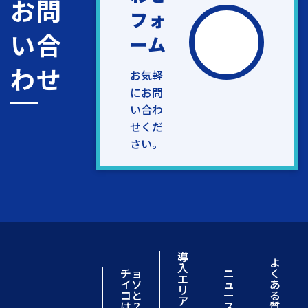
お問
フォ
い合
ーム
わせ
お気軽
にお問
い合わ
せくだ
さい。
導
よ
入
チョ
ニ
く
エ
イソ
ュ
あ
リ
コと
ー
る
ア
は？
ス
質