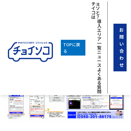
チョ
イソ
コと
は？
導
入
お
エ
リ
問
ア
一
い
TOPに戻
覧
合
る
ニ
ュ
わ
ー
せ
ス
よ
く
あ
る
質
問