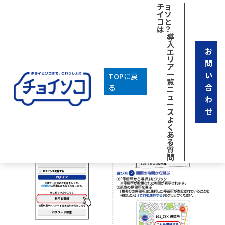
チョ
イソ
コと
は？
導
入
お
エ
リ
問
ア
一
い
TOPに戻
覧
合
る
ニ
ュ
わ
ー
せ
ス
よ
く
あ
る
質
問