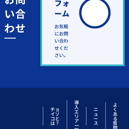
フォ
い合
ーム
わせ
お気軽
にお問
い合わ
せくだ
さい。
導
よ
入
チョ
ニ
く
エ
イソ
ュ
あ
リ
コと
ー
る
ア
は？
ス
質
一
問