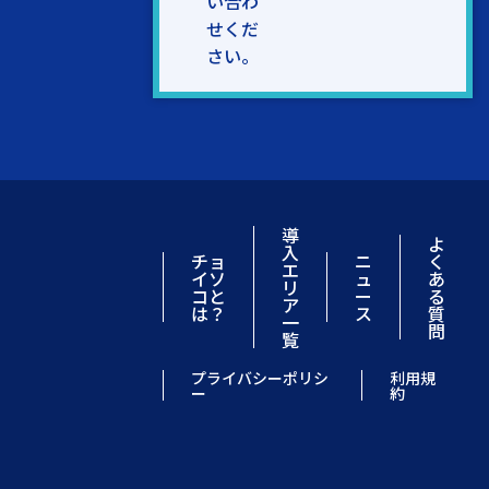
い合わ
せくだ
さい。
導
よ
入
チョ
ニ
く
エ
イソ
ュ
あ
リ
コと
ー
る
ア
は？
ス
質
一
問
覧
プライバシーポリシ
利用規
ー
約