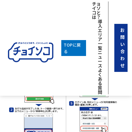
チョ
イソ
コと
は？
導
入
お
エ
リ
問
ア
一
い
TOPに戻
覧
合
る
ニ
ュ
わ
ー
せ
ス
よ
く
あ
る
質
問