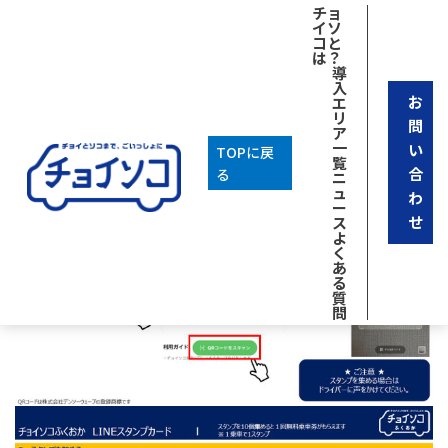
チョ
イソ
コと
は？
導
入
お
エ
リ
問
ア
一
い
TOPに戻
覧
合
る
ニ
ュ
わ
ー
せ
ス
よ
く
あ
る
質
問