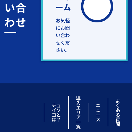
い合
ーム
わせ
お気軽
にお問
い合わ
せくだ
さい。
導
よ
入
チョ
ニ
く
エ
イソ
ュ
あ
リ
コと
ー
る
ア
は？
ス
質
一
問
覧