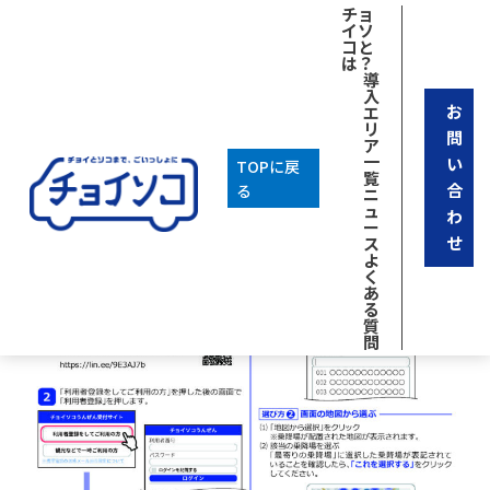
チョ
イソ
コと
は？
導
入
お
エ
リ
問
ア
一
い
TOPに戻
覧
合
る
ニ
ュ
わ
ー
せ
ス
よ
く
あ
る
質
問