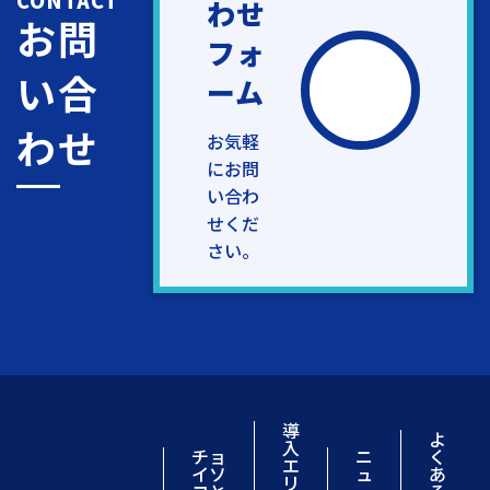
CONTACT
わせ
お問
フォ
い合
ーム
わせ
お気軽
にお問
い合わ
せくだ
さい。
導
よ
入
チョ
ニ
く
エ
イソ
ュ
あ
リ