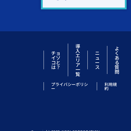
導
よ
入
チョ
ニ
く
エ
イソ
ュ
あ
リ
コと
ー
る
ア
は？
ス
質
一
問
覧
プライバシーポリシ
利用規
ー
約