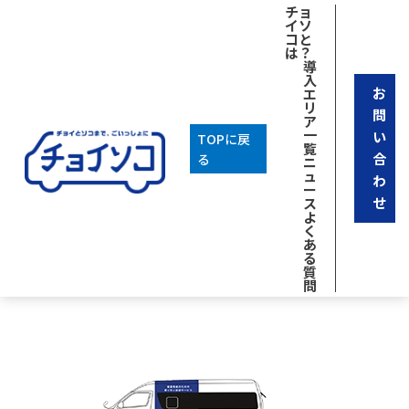
チョ
イソ
2025年09月05日
コと
は？
Uncategorized
導
Hello world!
入
お
エ
リ
問
ア
一
い
TOPに戻
覧
合
る
ニ
1
ュ
わ
ー
せ
ス
カテゴリ
よ
く
Uncategorized
あ
アーカイブ
る
質
2025年9月
問