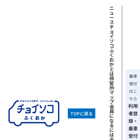
ニ
ュ
ー
ス
チ
ョ
イ
ソ
コ
ふ
く
お
か
と
は
乗車
停
留
受付
所
はこ
マ
ッ
ちら
プ
利用
会
員
者登
TOPに戻る
に
な
録・
る
乗車
に
は
受付
チ