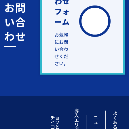
わせ
お問
フォ
い合
ーム
わせ
お気軽
にお問
い合わ
せくだ
さい。
導
よ
入
チョ
ニ
く
エ
イソ
ュ
あ
リ
コと
ー
る