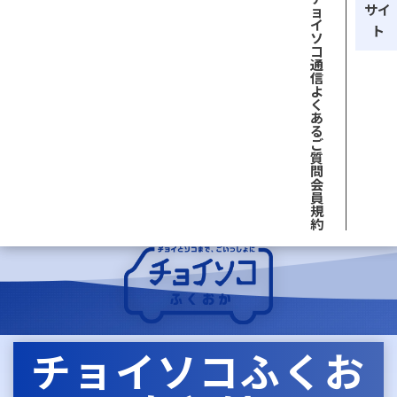
サイ
ョ
イ
ト
ソ
コ
通
信
よ
く
あ
る
ご
質
問
会
員
規
約
チョイソコふくお