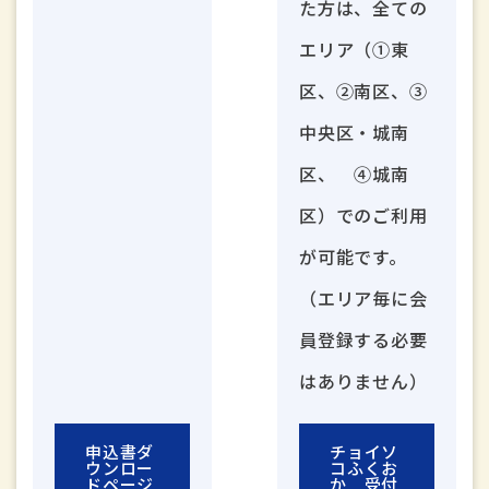
た方は、全ての
エリア（①東
区、②南区、③
中央区・城南
区、 ④城南
区）でのご利用
が可能です。
（エリア毎に会
員登録する必要
はありません）
申込書ダ
チョイソ
ウンロー
コふくお
ドページ
か
受付