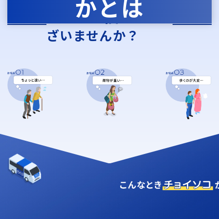
かとは
お
悩
み
こんな
はご
ざいませんか？