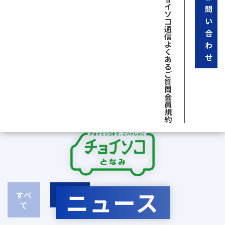
イ
問
ソ
い
コ
通
合
信
よ
わ
く
せ
あ
る
ご
質
問
会
員
規
約
ニュース
すべ
NEWS
て