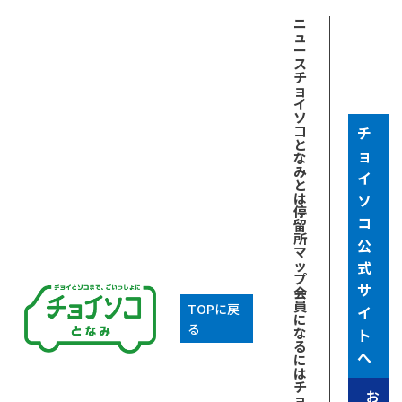
ニ
ュ
ー
ス
チ
ョ
イ
ソ
コ
チ
と
ョ
な
み
イ
と
は
ソ
停
コ
留
所
公
マ
ッ
式
プ
サ
会
員
TOPに戻
イ
に
る
な
ト
る
へ
に
は
チ
お
ョ