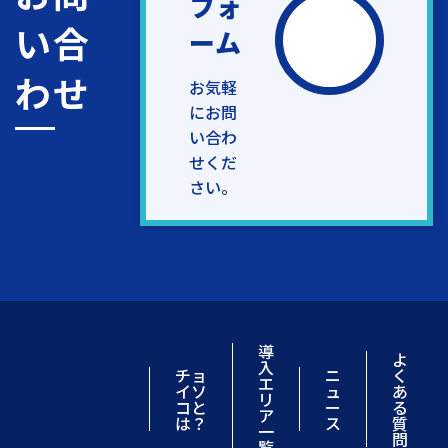
フォ
い合
ーム
わせ
お気軽
にお問
い合わ
せくだ
さい。
導
よ
入
チョ
ニ
く
エ
イソ
ュ
あ
リ
コと
ー
る
ア
は？
ス
質
一
問
覧