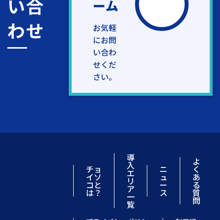
い合
ーム
わせ
お気軽
にお問
い合わ
せくだ
さい。
導
よ
入
チョ
ニ
く
エ
イソ
ュ
あ
リ
コと
ー
る
ア
は？
ス
質
一
問
覧