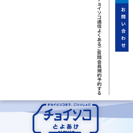
ョ
イ
お
ソ
問
コ
通
い
信
よ
合
く
わ
あ
る
せ
ご
質
問
会
員
規
約
予
約
す
る
NEWS