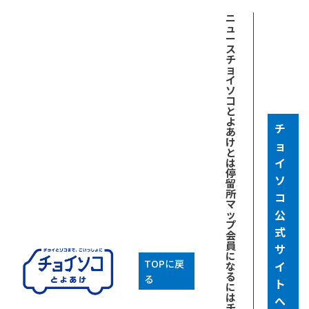
ニ
ュ
ー
ス
チ
ョ
イ
ソ
コ
と
よ
チ
あ
け
ョ
と
イ
は
停
ソ
留
所
コ
マ
公
ッ
プ
式
会
員
サ
に
TOPに戻
イ
な
る
る
ト
に
は
へ
チ