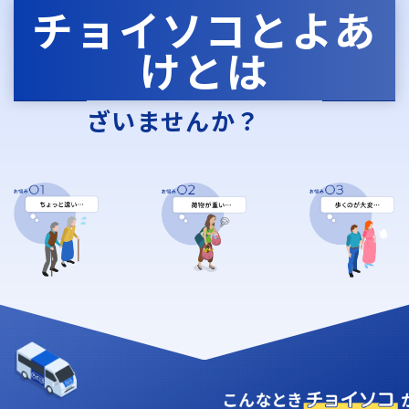
チョイソコとよあ
けとは
お
悩
み
こんな
はご
ざいませんか？