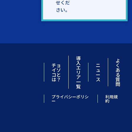
せくだ
さい。
導
よ
入
チョ
ニ
く
エ
イソ
ュ
あ
リ
コと
ー
る
ア
は？
ス
質
一
問
覧
プライバシーポリシ
利用規
ー
約