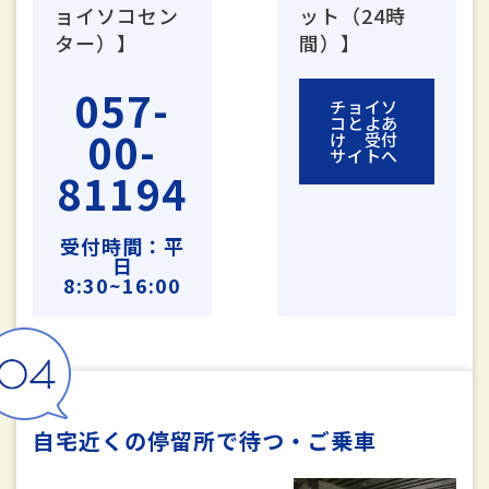
ョイソコセン
ット（24時
ター）】
間）】
057-
チョイソ
コとよあ
00-
け
受付
サイトへ
81194
受付時間：平
日
8:30~16:00
自宅近くの停留所で待つ・ご乗車