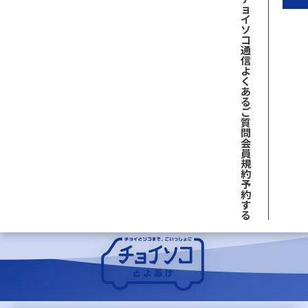
ョ
イ
ソ
コ
通
信
よ
く
あ
る
ご
質
問
会
員
規
約
予
約
す
る