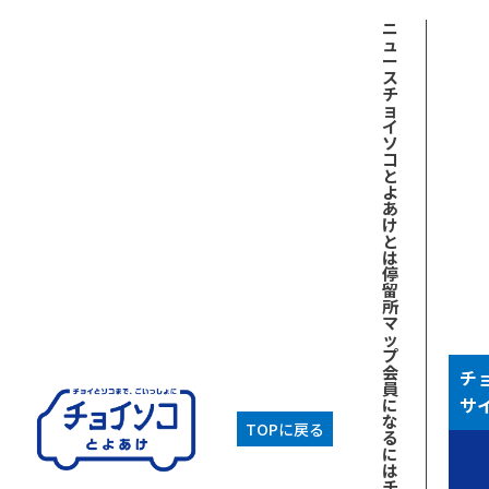
ニ
ュ
ー
ス
チ
ョ
イ
ソ
コ
と
よ
あ
け
と
は
停
留
所
マ
ッ
プ
会
チ
員
サ
に
な
TOPに戻る
る
に
は
チ